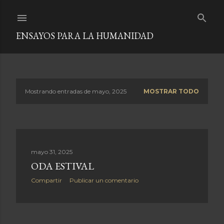
Ir al contenido principal
ENSAYOS PARA LA HUMANIDAD
Mostrando entradas de mayo, 2025
MOSTRAR TODO
E
n
t
mayo 31, 2025
r
ODA ESTIVAL
a
Compartir
Publicar un comentario
d
a