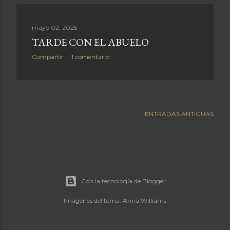
s
mayo 02, 2025
TARDE CON EL ABUELO
Compartir
1 comentario
ENTRADAS ANTIGUAS
Con la tecnología de Blogger
Imágenes del tema:
Anna Williams